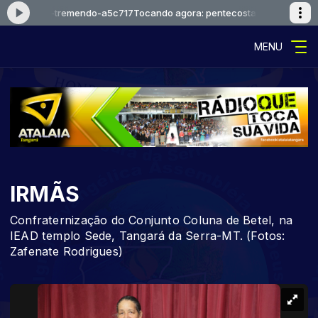
sta-deus-tremendo-a5c717
Tocando agora: pentecosta-deus-tremendo
MENU
IRMÃS
Confraternização do Conjunto Coluna de Betel, na
IEAD templo Sede, Tangará da Serra-MT. (Fotos:
Zafenate Rodrigues)